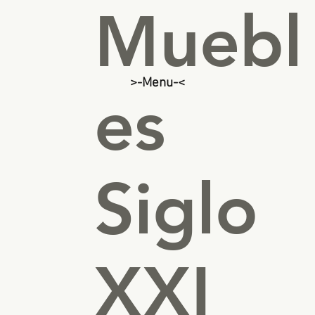
Muebl
>-Menu-<
es
Siglo
XXI